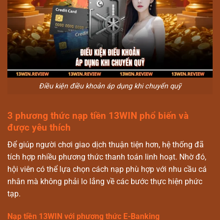
Điều kiện điều khoản áp dụng khi chuyển quỹ
3 phương thức nạp tiền 13WIN phổ biến và
được yêu thích
Để giúp người chơi giao dịch thuận tiện hơn, hệ thống đã
tích hợp nhiều phương thức thanh toán linh hoạt. Nhờ đó,
hội viên có thể lựa chọn cách nạp phù hợp với nhu cầu cá
nhân mà không phải lo lắng về các bước thực hiện phức
tạp.
Nạp tiền 13WIN với phương thức E-Banking