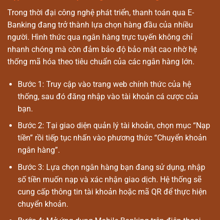
Trong thời đại công nghệ phát triển, thanh toán qua E-
Banking đang trở thành lựa chọn hàng đầu của nhiều
người. Hình thức qua ngân hàng trực tuyến không chỉ
nhanh chóng mà còn đảm bảo độ bảo mật cao nhờ hệ
thống mã hóa theo tiêu chuẩn của các ngân hàng lớn.
Bước 1: Truy cập vào trang web chính thức của hệ
thống, sau đó đăng nhập vào tài khoản cá cược của
bạn.
Bước 2: Tại giao diện quản lý tài khoản, chọn mục “Nạp
tiền” rồi tiếp tục nhấn vào phương thức “Chuyển khoản
ngân hàng”.
Bước 3: Lựa chọn ngân hàng bạn đang sử dụng, nhập
số tiền muốn nạp và xác nhận giao dịch. Hệ thống sẽ
cung cấp thông tin tài khoản hoặc mã QR để thực hiện
chuyển khoản.