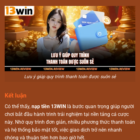
Lưu ý giúp quy trình thanh toán được suôn sẻ
Kết luận
Có thể thấy,
nạp tiền 13WIN
là bước quan trọng giúp người
chơi bắt đầu hành trình trải nghiệm tại nền tảng cá cược
này. Nhờ quy trình đơn giản, nhiều phương thức thanh toán
và hệ thống bảo mật tốt, việc giao dịch trở nên nhanh
chóng và thuận tiện hơn bao giờ hết.