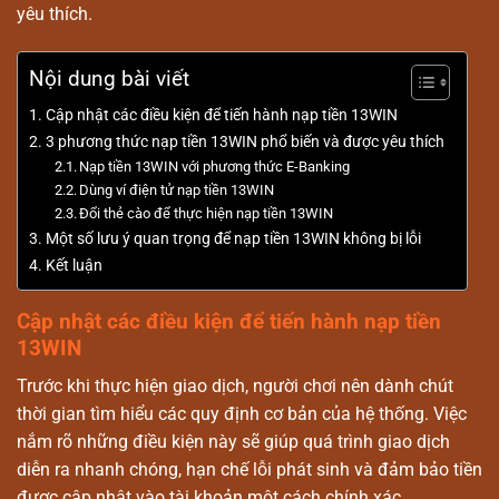
yêu thích.
Nội dung bài viết
Cập nhật các điều kiện để tiến hành nạp tiền 13WIN
3 phương thức nạp tiền 13WIN phổ biến và được yêu thích
Nạp tiền 13WIN với phương thức E-Banking
Dùng ví điện tử nạp tiền 13WIN
Đổi thẻ cào để thực hiện nạp tiền 13WIN
Một số lưu ý quan trọng để nạp tiền 13WIN không bị lỗi
Kết luận
Cập nhật các điều kiện để tiến hành nạp tiền
13WIN
Trước khi thực hiện giao dịch, người chơi nên dành chút
thời gian tìm hiểu các quy định cơ bản của hệ thống. Việc
nắm rõ những điều kiện này sẽ giúp quá trình giao dịch
diễn ra nhanh chóng, hạn chế lỗi phát sinh và đảm bảo tiền
được cập nhật vào tài khoản một cách chính xác.