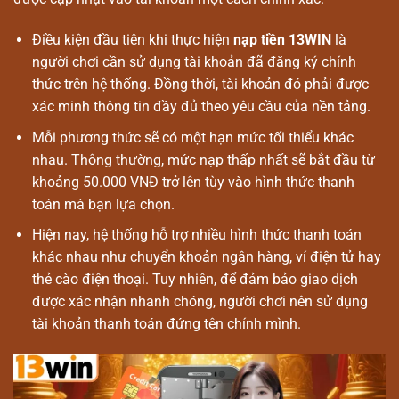
Điều kiện đầu tiên khi thực hiện
nạp tiền 13WIN
là
người chơi cần sử dụng tài khoản đã đăng ký chính
thức trên hệ thống. Đồng thời, tài khoản đó phải được
xác minh thông tin đầy đủ theo yêu cầu của nền tảng.
Mỗi phương thức sẽ có một hạn mức tối thiểu khác
nhau. Thông thường, mức nạp thấp nhất sẽ bắt đầu từ
khoảng 50.000 VNĐ trở lên tùy vào hình thức thanh
toán mà bạn lựa chọn.
Hiện nay, hệ thống hỗ trợ nhiều hình thức thanh toán
khác nhau như chuyển khoản ngân hàng, ví điện tử hay
thẻ cào điện thoại. Tuy nhiên, để đảm bảo giao dịch
được xác nhận nhanh chóng, người chơi nên sử dụng
tài khoản thanh toán đứng tên chính mình.