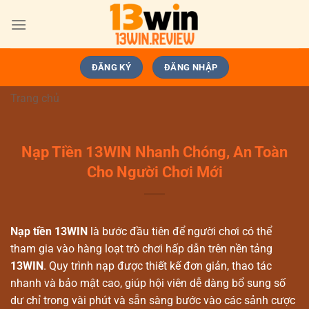
Bỏ
qua
nội
dung
ĐĂNG KÝ
ĐĂNG NHẬP
Trang chủ
Nạp Tiền 13WIN Nhanh Chóng, An Toàn
Cho Người Chơi Mới
Nạp tiền 13WIN
là bước đầu tiên để người chơi có thể
tham gia vào hàng loạt trò chơi hấp dẫn trên nền tảng
13WIN
. Quy trình nạp được thiết kế đơn giản, thao tác
nhanh và bảo mật cao, giúp hội viên dễ dàng bổ sung số
dư chỉ trong vài phút và sẵn sàng bước vào các sảnh cược