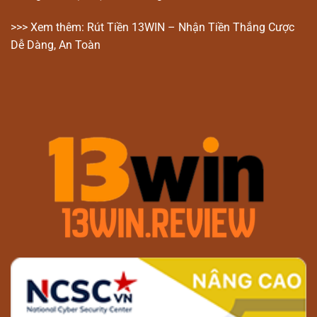
>>> Xem thêm:
Rút Tiền 13WIN
– Nhận Tiền Thắng Cược
Dễ Dàng, An Toàn