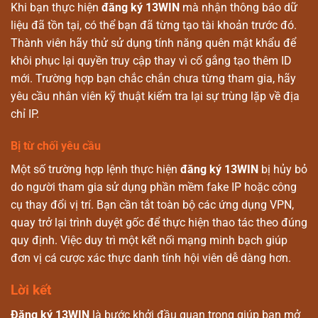
Khi bạn thực hiện
đăng ký 13WIN
mà nhận thông báo dữ
liệu đã tồn tại, có thể bạn đã từng tạo tài khoản trước đó.
Thành viên hãy thử sử dụng tính năng quên mật khẩu để
khôi phục lại quyền truy cập thay vì cố gắng tạo thêm ID
mới. Trường hợp bạn chắc chắn chưa từng tham gia, hãy
yêu cầu nhân viên kỹ thuật kiểm tra lại sự trùng lặp về địa
chỉ IP.
Bị từ chối yêu cầu
Một số trường hợp lệnh thực hiện
đăng ký 13WIN
bị hủy bỏ
do người tham gia sử dụng phần mềm fake IP hoặc công
cụ thay đổi vị trí. Bạn cần tắt toàn bộ các ứng dụng VPN,
quay trở lại trình duyệt gốc để thực hiện thao tác theo đúng
quy định. Việc duy trì một kết nối mạng minh bạch giúp
đơn vị cá cược xác thực danh tính hội viên dễ dàng hơn.
Lời kết
Đăng ký 13WIN
là bước khởi đầu quan trọng giúp bạn mở