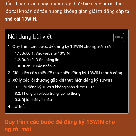
dẫn. Thành viên hãy nhanh tay thực hiện các bước thiết
lập tài khoản để tận hưởng không gian giải trí đẳng cấp tại
nhà cái 13WIN
.
Nội dung bài viết
Quy trình các bước để đăng ký 13WIN cho người mới
Bước 1: Vào website 13WIN
Bước 2: Điền thông tin
Bước 3: Xác nhận lại
Điều kiện cần thiết để thực hiện đăng ký 13WIN thành công
Xử lý các lỗi thường gặp khi thực hiện đăng ký 13WIN
Lỗi đăng ký 13WIN không nhận được OTP
Thông tin bị báo trùng lặp hệ thống
Bị từ chối yêu cầu
Lời kết
Quy trình các bước để đăng ký 13WIN cho
người mới