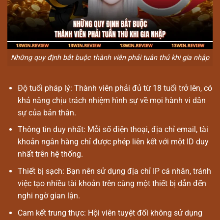
Những quy định bắt buộc thành viên phải tuân thủ khi gia nhập
Độ tuổi pháp lý: Thành viên phải đủ từ 18 tuổi trở lên, có
khả năng chịu trách nhiệm hình sự về mọi hành vi dân
sự của bản thân.
Thông tin duy nhất: Mỗi số điện thoại, địa chỉ email, tài
khoản ngân hàng chỉ được phép liên kết với một ID duy
nhất trên hệ thống.
Thiết bị sạch: Bạn nên sử dụng địa chỉ IP cá nhân, tránh
việc tạo nhiều tài khoản trên cùng một thiết bị dẫn đến
nghi ngờ gian lận.
Cam kết trung thực: Hội viên tuyệt đối không sử dụng