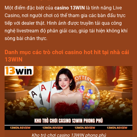
Một điểm đặc biệt của
casino 13WIN
là tính năng Live
Casino, nơi người chơi có thể tham gia các bàn đấu trực
tiếp với dealer thật. Hình ảnh được truyền tải qua công
nghệ livestream độ phân giải cao, giúp tái hiện không khí
sòng bài chân thực.
Danh mục các trò chơi casino hot hit tại nhà cái
13WIN
Kho trò chơi casino 13WIN phong phú