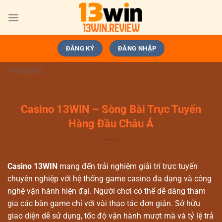
Bỏ
qua
nội
dung
ĐĂNG KÝ
ĐĂNG NHẬP
Trang chủ
Casino 13WIN – Sòng Bài Trực Tuyến
Hàng Đầu Châu Á
Casino 13WIN
mang đến trải nghiệm giải trí trực tuyến
chuyên nghiệp với hệ thống game casino đa dạng và công
nghệ vận hành hiện đại. Người chơi có thể dễ dàng tham
gia các bàn game chỉ với vài thao tác đơn giản. Sở hữu
giao diện dễ sử dụng, tốc độ vận hành mượt mà và tỷ lệ trả