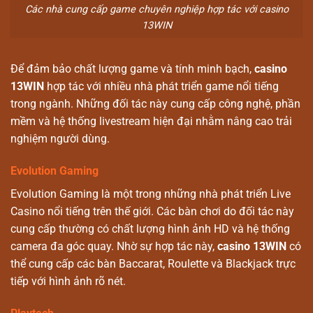
Các nhà cung cấp game chuyên nghiệp hợp tác với casino
13WIN
Để đảm bảo chất lượng game và tính minh bạch,
casino
13WIN
hợp tác với nhiều nhà phát triển game nổi tiếng
trong ngành. Những đối tác này cung cấp công nghệ, phần
mềm và hệ thống livestream hiện đại nhằm nâng cao trải
nghiệm người dùng.
Evolution Gaming
Evolution Gaming là một trong những nhà phát triển Live
Casino nổi tiếng trên thế giới. Các bàn chơi do đối tác này
cung cấp thường có chất lượng hình ảnh HD và hệ thống
camera đa góc quay. Nhờ sự hợp tác này,
casino 13WIN
có
thể cung cấp các bàn Baccarat, Roulette và Blackjack trực
tiếp với hình ảnh rõ nét.