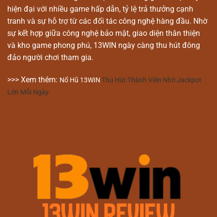
hiện đại với nhiều game hấp dẫn, tỷ lệ trả thưởng cạnh
tranh và sự hỗ trợ từ các đối tác công nghệ hàng đầu. Nhờ
sự kết hợp giữa công nghệ bảo mật, giao diện thân thiện
và kho game phong phú, 13WIN ngày càng thu hút đông
đảo người chơi tham gia.
>>> Xem thêm:
Nổ Hũ 13WIN
Thu Hút Thành Viên Nhờ Jackpot
Lớn Mỗi Ngày