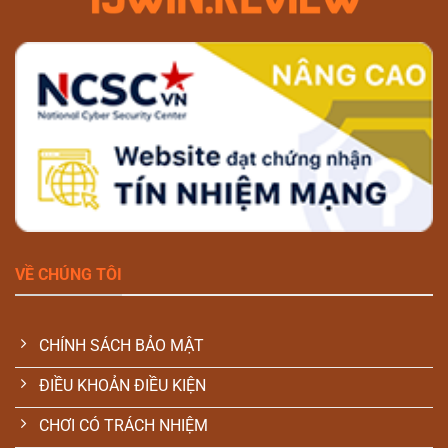
VỀ CHÚNG TÔI
CHÍNH SÁCH BẢO MẬT
ĐIỀU KHOẢN ĐIỀU KIỆN
CHƠI CÓ TRÁCH NHIỆM