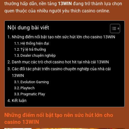
thưởng hấp dẫn, nền tảng
13WIN
đang trở thành lựa chọn
quen thuộc của nhiều người yêu thích casino online.
Nội dung bài viết
Những điểm nổi bật tạo nên sức hút lớn cho casino 13WIN
Hệ thống hiện đại
Tỷ lệ trả thưởng
Dealer chuyên nghiệp
Danh mục các trò chơi casino hot hit tại nhà cái 13WIN
Các đối tác phát triển casino chuyên nghiệp của nhà cái
13WIN
Evolution Gaming
Playtech
Pragmatic Play
Kết luận
Những điểm nổi bật tạo nên sức hút lớn cho
casino 13WIN