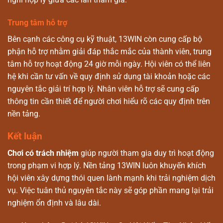
Trung tâm hỗ trợ
Bên cạnh các công cụ kỹ thuật, 13WIN còn cung cấp bộ
phận hỗ trợ nhằm giải đáp thắc mắc của thành viên, trung
tâm hỗ trợ hoạt động 24 giờ mỗi ngày. Hội viên có thể liên
hệ khi cần tư vấn về quy định sử dụng tài khoản hoặc các
nguyên tắc giải trí hợp lý. Nhân viên hỗ trợ sẽ cung cấp
thông tin cần thiết để người chơi hiểu rõ các quy định trên
nền tảng.
Kết luận
Chơi có trách nhiệm
giúp người tham gia duy trì hoạt động
trong phạm vi hợp lý. Nền tảng 13WIN luôn khuyến khích
hội viên xây dựng thói quen lành mạnh khi trải nghiệm dịch
vụ. Việc tuân thủ nguyên tắc này sẽ góp phần mang lại trải
nghiệm ổn định và lâu dài.