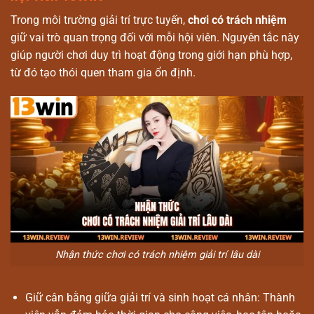
Trong môi trường giải trí trực tuyến,
chơi có trách nhiệm
giữ vai trò quan trọng đối với mỗi hội viên. Nguyên tắc này
giúp người chơi duy trì hoạt động trong giới hạn phù hợp,
từ đó tạo thói quen tham gia ổn định.
Nhận thức chơi có trách nhiệm giải trí lâu dài
Giữ cân bằng giữa giải trí và sinh hoạt cá nhân: Thành