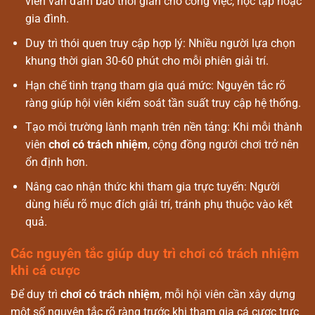
viên vẫn đảm bảo thời gian cho công việc, học tập hoặc
gia đình.
Duy trì thói quen truy cập hợp lý: Nhiều người lựa chọn
khung thời gian 30-60 phút cho mỗi phiên giải trí.
Hạn chế tình trạng tham gia quá mức: Nguyên tắc rõ
ràng giúp hội viên kiểm soát tần suất truy cập hệ thống.
Tạo môi trường lành mạnh trên nền tảng: Khi mỗi thành
viên
chơi có trách nhiệm
, cộng đồng người chơi trở nên
ổn định hơn.
Nâng cao nhận thức khi tham gia trực tuyến: Người
dùng hiểu rõ mục đích giải trí, tránh phụ thuộc vào kết
quả.
Các nguyên tắc giúp duy trì chơi có trách nhiệm
khi cá cược
Để duy trì
chơi có trách nhiệm
, mỗi hội viên cần xây dựng
một số nguyên tắc rõ ràng trước khi tham gia cá cược trực